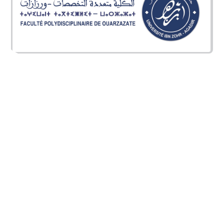
Dernières avis
إعلان هام جدا: Vérification des informations figurant sur les
diplômes
17/07/2026
Avis Important: Vérification des informations figurant sur les
diplômes
17/07/2026
[RSEES-S4] Dépôt des projets de Fin d'Etude
09/07/2026
إعلان هام جدا
09/07/2026
[AMO-E] : Assurance Maladie Obligatoire des Etudiants
03/07/2026