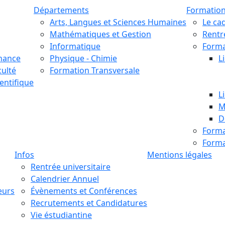
Départements
Formatio
Arts, Langues et Sciences Humaines
Le ca
Mathématiques et Gestion
Rentr
Informatique
Format
nance
Physique - Chimie
L
culté
Formation Transversale
entifique
L
M
D
Forma
Forma
Infos
Mentions légales
Rentrée universitaire
Calendrier Annuel
eurs
Évènements et Conférences
Recrutements et Candidatures
Vie éstudiantine