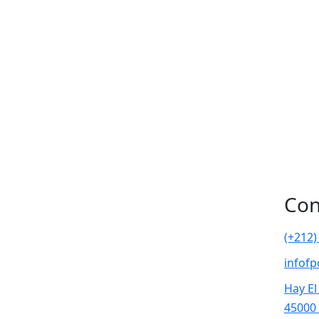
Con
(+212)
infof
Hay El
45000